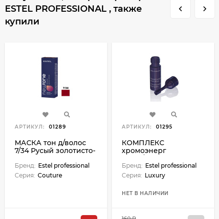
ESTEL PROFESSIONAL , также
купили
АРТИКУЛ:
01289
АРТИКУЛ:
01295
МАСКА тон д/волос
КОМПЛЕКС
7/34 Русый золотисто-
хромоэнерг
медный 60 мл
1х5мл/Luxury
Бренд:
Estel professional
Бренд:
Estel professional
Серия:
Couture
Серия:
Luxury
НЕТ В НАЛИЧИИ
160 ₽