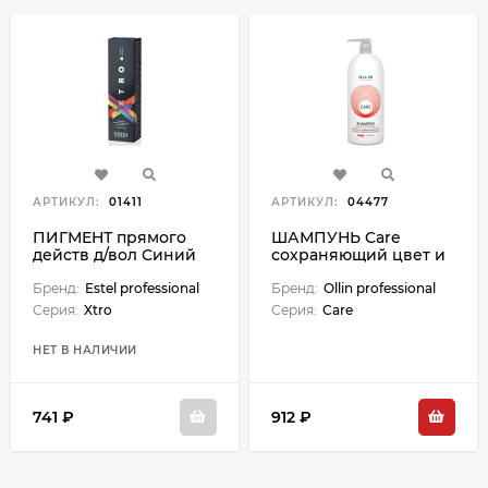
АРТИКУЛ:
01411
АРТИКУЛ:
04477
ПИГМЕНТ прямого
ШАМПУНЬ Care
действ д/вол Синий
сохраняющий цвет и
(100 мл)
блеск окрашенных
Бренд:
Estel professional
волос Color&Shine
Бренд:
Ollin professional
Save Shampoo - 1000
Серия:
Xtro
Серия:
Care
мл
НЕТ В НАЛИЧИИ
741 ₽
912 ₽