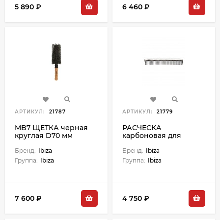
5 890 ₽
6 460 ₽
АРТИКУЛ:
21787
АРТИКУЛ:
21779
MB7 ЩЕТКА черная
РАСЧЕСКА
круглая D70 мм
карбоновая для
стайлинга
Бренд:
Ibiza
серебристая Styling
Бренд:
Ibiza
Группа:
Ibiza
Группа:
Ibiza
7 600 ₽
4 750 ₽