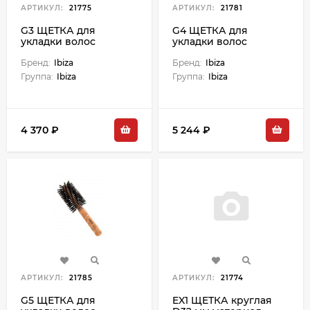
АРТИКУЛ:
21775
АРТИКУЛ:
21781
G3 ЩЕТКА для
G4 ЩЕТКА для
укладки волос
укладки волос
круглая, закрученная,
круглая, закрученная,
диаметр 55 мм
Бренд:
Ibiza
диаметр 65 мм
Бренд:
Ibiza
Группа:
Ibiza
Группа:
Ibiza
4 370 ₽
5 244 ₽
АРТИКУЛ:
21785
АРТИКУЛ:
21774
G5 ЩЕТКА для
EX1 ЩЕТКА круглая