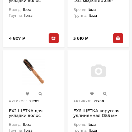
укладки волос
D32 мм,материал-
круглая, закрученная,
дерево,пробка,щетина
диаметр 70 мм
Бренд:
Ibiza
кабана,нейлон
Бренд:
Ibiza
Группа:
Ibiza
Группа:
Ibiza
4 807 ₽
3 610 ₽
АРТИКУЛ:
21789
АРТИКУЛ:
21788
EX2 ЩЕТКА для
EX6 ЩЕТКА коруглая
укладки волос
удлиненная D55 мм
круглая, диаметр 40
мм
Бренд:
Ibiza
Бренд:
Ibiza
Группа:
Ibiza
Группа:
Ibiza