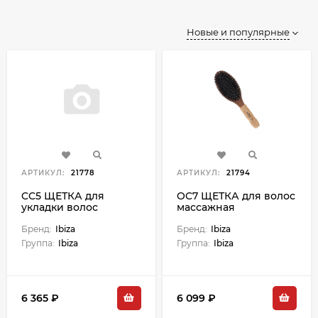
Новые и популярные
АРТИКУЛ:
21778
АРТИКУЛ:
21794
CC5 ЩЕТКА для
OC7 ЩЕТКА для волос
укладки волос
массажная
круглая,
керамическая,
Бренд:
Ibiza
Бренд:
Ibiza
диаметр 75 мм
Группа:
Ibiza
Группа:
Ibiza
6 365 ₽
6 099 ₽