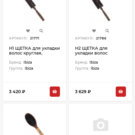
АРТИКУЛ:
21771
АРТИКУЛ:
21786
H1 ЩЕТКА для укладки
H2 ЩЕТКА для
волос круглая,
укладки волос
закрученная, диаметр
круглая, закрученная,
45 мм
Бренд:
Ibiza
диаметр 55 мм
Бренд:
Ibiza
Группа:
Ibiza
Группа:
Ibiza
3 420 ₽
3 629 ₽