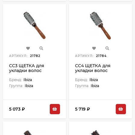
АРТИКУЛ:
21782
АРТИКУЛ:
21784
CC3 ЩЕТКА для
CC4 ЩЕТКА для
укладки волос
укладки волос
круглая,
круглая,
керамическая,
Бренд:
Ibiza
керамическая,
Бренд:
Ibiza
диаметр 50 мм
диаметр 63 мм
Группа:
Ibiza
Группа:
Ibiza
5 073 ₽
5 719 ₽