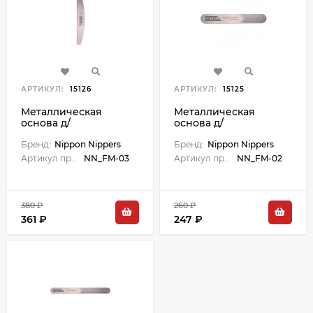
АРТИКУЛ:
15126
АРТИКУЛ:
15125
Металлическая
Металлическая
основа д/
основа д/
одноразовых файлов
одноразовых файлов
(пилок д/ногтей),
Бренд:
Nippon Nippers
(пилок д/ногтей),
Бренд:
Nippon Nippers
полуовал. Размер
130*18 мм, толщина 1
Артикул производителя:
NN_FM-03
Артикул производителя:
NN_FM-02
162x25 мм.
мм.
380 ₽
260 ₽
361 ₽
247 ₽