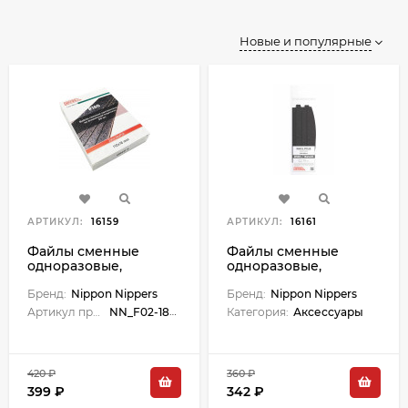
Новые и популярные
АРТИКУЛ:
16159
АРТИКУЛ:
16161
Файлы сменные
Файлы сменные
одноразовые,
одноразовые,
абразив 180, карбид-
абразив 180, карбид-
кремния, 50 шт.
Бренд:
Nippon Nippers
кремния, 15 шт.,
Бренд:
Nippon Nippers
Размер 110х18 мм.
полуовал. Размер
Артикул производителя:
NN_F02-180-A
Категория:
Аксессуары
162x25 мм.
420 ₽
360 ₽
399 ₽
342 ₽