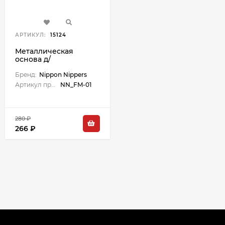
АРТИКУЛ:
15124
Металлическая
основа д/
одноразовых файлов
(пилок д/ногтей),
Бренд:
Nippon Nippers
180*18 мм, толщина 1
Артикул производителя:
NN_FM-01
мм.
280 ₽
266 ₽