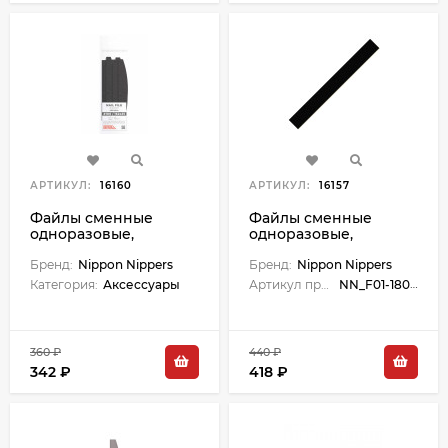
АРТИКУЛ:
16160
АРТИКУЛ:
16157
Файлы сменные
Файлы сменные
одноразовые,
одноразовые,
абразив 100, карбид-
абразив 180, карбид-
кремния, 15 шт.,
Бренд:
Nippon Nippers
кремния, 30 шт.
Бренд:
Nippon Nippers
полуовал. Размер
Размер 160х18 мм.
Категория:
Аксессуары
Артикул производителя:
NN_F01-180-A_(30)
162x25 мм.
360 ₽
440 ₽
342 ₽
418 ₽