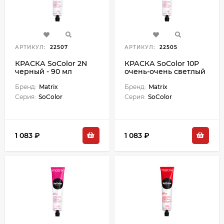
АРТИКУЛ:
22507
АРТИКУЛ:
22505
КРАСКА SoColor 2N
КРАСКА SoColor 10P
черный - 90 мл
очень-очень светлый
блондин жемчужный
Бренд:
Matrix
- 90 мл
Бренд:
Matrix
Серия:
SoColor
Серия:
SoColor
1 083 ₽
1 083 ₽