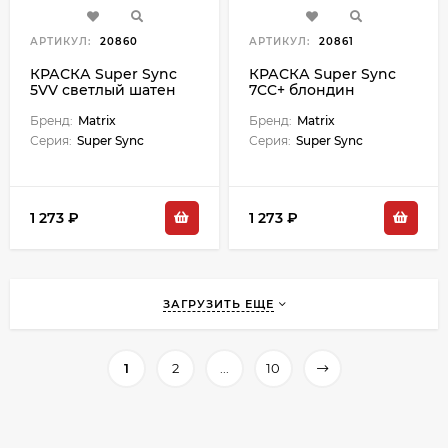
АРТИКУЛ:
20860
АРТИКУЛ:
20861
КРАСКА Super Sync
КРАСКА Super Sync
5VV светлый шатен
7CC+ блондин
глубокий
глубокий медный +
перламутровый
Бренд:
Matrix
Бренд:
Matrix
Серия:
Super Sync
Серия:
Super Sync
1 273 ₽
1 273 ₽
ЗАГРУЗИТЬ ЕЩЕ
1
2
...
10