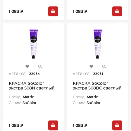
1 083 ₽
1 083 ₽
АРТИКУЛ:
22054
АРТИКУЛ:
22051
КРАСКА SoColor
КРАСКА SoColor
экстра 508N светлый
экстра 508BC светлый
блондин - 90 мл М
блондин коричнево-
Бренд:
Matrix
медный - 90 мл
Бренд:
Matrix
Серия:
SoColor
Серия:
SoColor
1 083 ₽
1 083 ₽