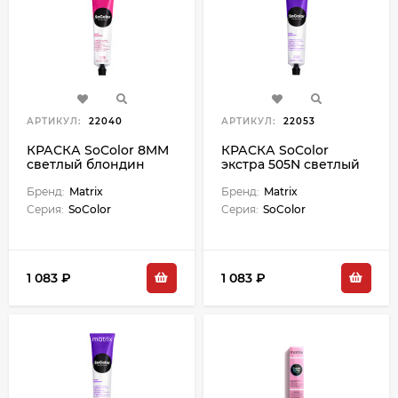
АРТИКУЛ:
22040
АРТИКУЛ:
22053
КРАСКА SoColor 8MM
КРАСКА SoColor
светлый блондин
экстра 505N светлый
мокка мокка - 90 мл
шатен - 90 мл
Бренд:
Matrix
Бренд:
Matrix
Серия:
SoColor
Серия:
SoColor
1 083 ₽
1 083 ₽