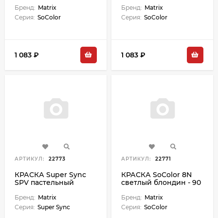
светлый блондин
пепельно-
пепельно-
Бренд:
Matrix
перламутровый - 90
Бренд:
Matrix
перламутровый - 90
мл М
Серия:
SoColor
Серия:
SoColor
мл М
1 083 ₽
1 083 ₽
АРТИКУЛ:
22773
АРТИКУЛ:
22771
КРАСКА Super Sync
КРАСКА SoColor 8N
SPV пастельный
светлый блондин - 90
перламутровый М
мл М
Бренд:
Matrix
Бренд:
Matrix
Серия:
Super Sync
Серия:
SoColor