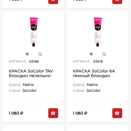
АРТИКУЛ:
22166
АРТИКУЛ:
22516
КРАСКА SoColor 7AV
КРАСКА SoColor 6A
блондин пепельно-
темный блондин
перламутровый - 90
пепельный - 90 мл
мл
Бренд:
Matrix
Бренд:
Matrix
Серия:
SoColor
Серия:
SoColor
1 083 ₽
1 083 ₽