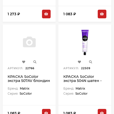
1 273 ₽
1 083 ₽
АРТИКУЛ:
22766
АРТИКУЛ:
22509
КРАСКА SoColor
КРАСКА SoColor
экстра 507AV блондин
экстра 504N шатен -
пепельно-
90 мл
перламутровый - 90
Бренд:
Matrix
Бренд:
Matrix
мл М
Серия:
SoColor
Серия:
SoColor
1 083 ₽
1 083 ₽