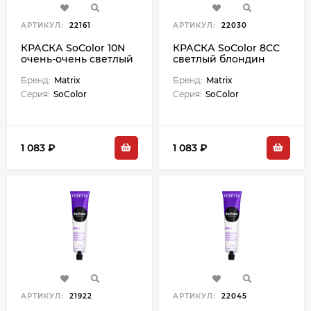
АРТИКУЛ:
22161
АРТИКУЛ:
22030
КРАСКА SoColor 10N
КРАСКА SoColor 8CC
очень-очень светлый
светлый блондин
блондин - 90 мл
глубокий медный - 90
Бренд:
Matrix
мл
Бренд:
Matrix
Серия:
SoColor
Серия:
SoColor
1 083 ₽
1 083 ₽
АРТИКУЛ:
21922
АРТИКУЛ:
22045