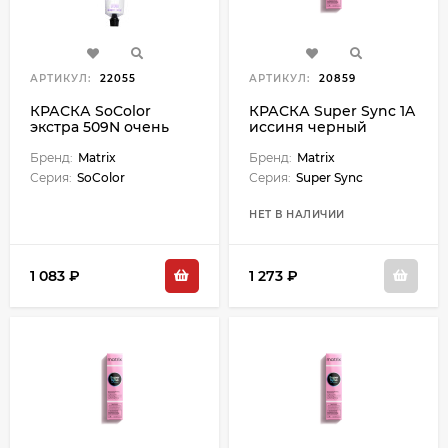
АРТИКУЛ:
22055
АРТИКУЛ:
20859
КРАСКА SoColor
КРАСКА Super Sync 1A
экстра 509N очень
иссиня черный
светлый блондин - 90
пепельный
мл
Бренд:
Matrix
Бренд:
Matrix
Серия:
SoColor
Серия:
Super Sync
НЕТ В НАЛИЧИИ
1 083 ₽
1 273 ₽