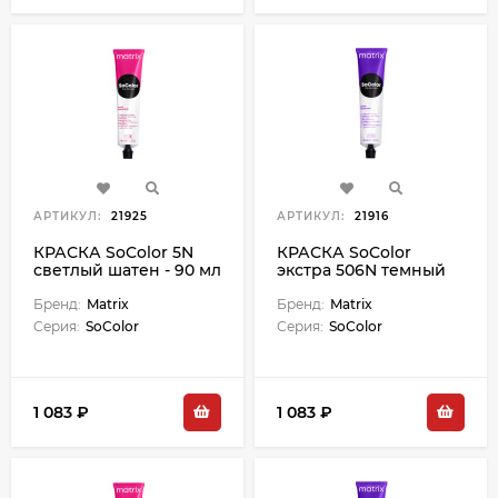
АРТИКУЛ:
21925
АРТИКУЛ:
21916
КРАСКА SoColor 5N
КРАСКА SoColor
светлый шатен - 90 мл
экстра 506N темный
блондин - 90 мл М
Бренд:
Matrix
Бренд:
Matrix
Серия:
SoColor
Серия:
SoColor
1 083 ₽
1 083 ₽