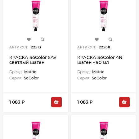
АРТИКУЛ:
22513
АРТИКУЛ:
22508
КРАСКА SoColor 5AV
КРАСКА SoColor 4N
светлый шатен
шатен - 90 мл
пепельно-
перламутровый - 90
Бренд:
Matrix
Бренд:
Matrix
мл
Серия:
SoColor
Серия:
SoColor
1 083 ₽
1 083 ₽