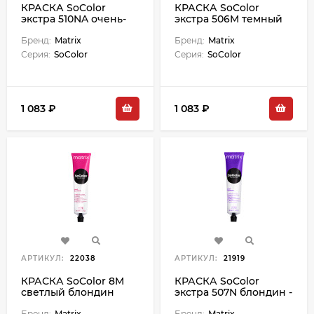
КРАСКА SoColor
КРАСКА SoColor
экстра 510NA очень-
экстра 506M темный
очень светлый
блондин мокка - 90 мл
блондин натуральный
Бренд:
Matrix
Бренд:
Matrix
пепельный - 90 мл
Серия:
SoColor
Серия:
SoColor
1 083 ₽
1 083 ₽
АРТИКУЛ:
22038
АРТИКУЛ:
21919
КРАСКА SoColor 8M
КРАСКА SoColor
светлый блондин
экстра 507N блондин -
мокка - 90 мл
90 мл М
Бренд:
Matrix
Бренд:
Matrix