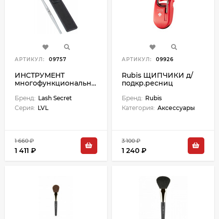
АРТИКУЛ:
09757
АРТИКУЛ:
09926
ИНСТРУМЕНТ
Rubis ЩИПЧИКИ д/
многофункциональный
подкр.ресниц
"LVL"
карманные
Бренд:
Lash Secret
Бренд:
Rubis
Серия:
LVL
Категория:
Аксессуары
1 660 ₽
3 100 ₽
1 411 ₽
1 240 ₽