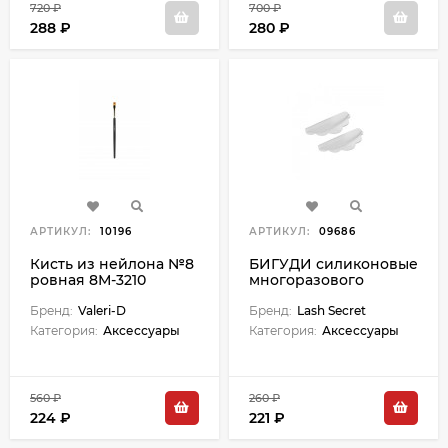
720 ₽
700 ₽
288 ₽
280 ₽
АРТИКУЛ:
10196
АРТИКУЛ:
09686
Кисть из нейлона №8
БИГУДИ силиконовые
ровная 8М-3210
многоразового
использования (пара
Бренд:
Valeri-D
L)
Бренд:
Lash Secret
Категория:
Аксессуары
Категория:
Аксессуары
560 ₽
260 ₽
224 ₽
221 ₽