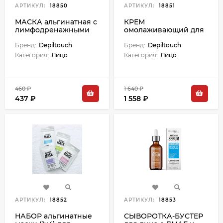
АРТИКУЛ:
18850
АРТИКУЛ:
18851
МАСКА альгинатная с
КРЕМ
лимфодренажными
омолаживающий для
пептидами и бадягой
лица с ретинолом и
- 30 г
Бренд:
Depiltouch
ресвератролом - 50
Бренд:
Depiltouch
мл
Категория:
Лицо
Категория:
Лицо
460 ₽
1 640 ₽
437 ₽
1 558 ₽
АРТИКУЛ:
18852
АРТИКУЛ:
18853
НАБОР альгинатные
СЫВОРОТКА-БУСТЕР