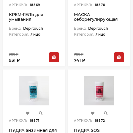
АРТИКУЛ:
18869
АРТИКУЛ:
18870
КРЕМ-ГЕЛЬ для
МАСКА
умывания
себорегулирующая
увлажняющий с
для лица для кожи
гиалуроновой
Бренд:
Depiltouch
склонной к жирности
Бренд:
Depiltouch
кислотой - 200 мл
- 50 мл
Категория:
Лицо
Категория:
Лицо
980 ₽
780 ₽
931 ₽
741 ₽
АРТИКУЛ:
18871
АРТИКУЛ:
18872
ПУДРА энзимная для
ПУДРА SOS