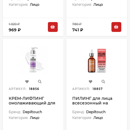
мл
Категория:
Лицо
Категория:
Лицо
1 020 ₽
780 ₽
969 ₽
741 ₽
АРТИКУЛ:
18856
АРТИКУЛ:
18857
КРЕМ-ЛИФТИНГ
ПИЛИНГ для лица
омолаживающий для
всесезонный на
лица шеи и зоны
основе миндальной
декольте с
Бренд:
Depiltouch
кислоты - 50 мл
Бренд:
Depiltouch
биоармирующим
Категория:
Лицо
Категория:
Лицо
эффектом - 100 мл