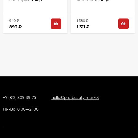
940 ₽
1 380 ₽
893 ₽
1 311 ₽
+7 (812) 309-39-75
hello@profbeauty.market
Пн-Вс 10:00—21:00