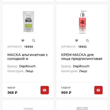
АРТИКУЛ:
18860
АРТИКУЛ:
18862
МАСКА альгинатная с
КРЕМ-МАСКА для
солодкой и
лица предпилинговая
противовоспалительным
с кислотами и
экстрактом ним - 30 г
Бренд:
Depiltouch
энзимами - 100 мл
Бренд:
Depiltouch
Категория:
Лицо
Категория:
Лицо
460 ₽
1 020 ₽
368 ₽
969 ₽