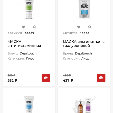
АРТИКУЛ:
18863
АРТИКУЛ:
18866
МАСКА
МАСКА альгинатная с
антигистаминная
гиалуроновой
противовоспалительная
кислотой для
широкого спектра
Бренд:
Depiltouch
глубокого
Бренд:
Depiltouch
действия - 50 мл
увлажнения кожи - 30
Категория:
Лицо
Категория:
Лицо
г
560 ₽
460 ₽
532 ₽
437 ₽