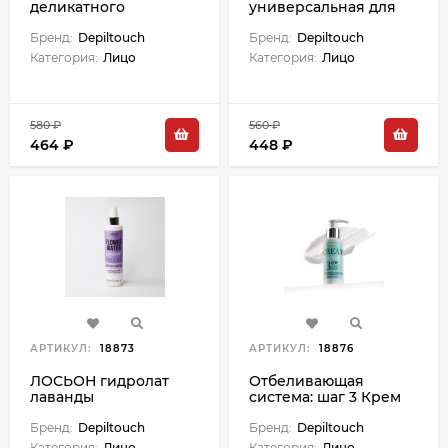
деликатного
универсальная для
очищения кожи - 50 г
защиты и ухода за
Бренд:
Depiltouch
кожей - 50 г
Бренд:
Depiltouch
Категория:
Лицо
Категория:
Лицо
580 ₽
560 ₽
464 ₽
448 ₽
АРТИКУЛ:
18873
АРТИКУЛ:
18876
ЛОСЬОН гидролат
Отбеливающая
лаванды
система: шаг 3 Крем
универсальный для
отбеливающий с
лица и тела для всех
Бренд:
Depiltouch
противовос эфф - 100
Бренд:
Depiltouch
типов кожи - 200 мл
мл
Категория:
Лицо
Категория:
Лицо