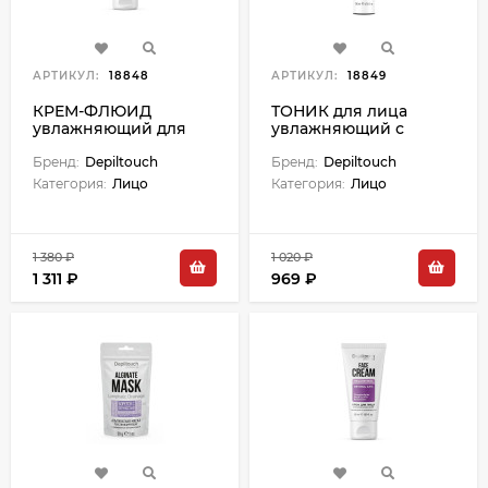
АРТИКУЛ:
18848
АРТИКУЛ:
18849
КРЕМ-ФЛЮИД
ТОНИК для лица
увлажняющий для
увлажняющий с
нормальной и
гиалуроновой
комбинированной
Бренд:
Depiltouch
кислотой - 200 мл
Бренд:
Depiltouch
кожи лица - 50 мл
Категория:
Лицо
Категория:
Лицо
1 380 ₽
1 020 ₽
1 311 ₽
969 ₽