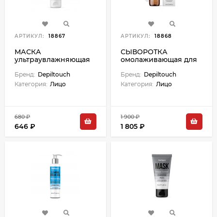
АРТИКУЛ:
18867
АРТИКУЛ:
18868
МАСКА
СЫВОРОТКА
ультраувлажняющая
омолаживающая для
для лица для сухой и
лица с ретинолом и
обезвоженной кожи -
Бренд:
Depiltouch
ресвератролом - 50
Бренд:
Depiltouch
50 мл
мл
Категория:
Лицо
Категория:
Лицо
680 ₽
1 900 ₽
646 ₽
1 805 ₽