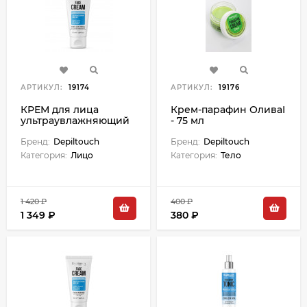
АРТИКУЛ:
19174
АРТИКУЛ:
19176
КРЕМ для лица
Крем-парафин ОливаI
ультраувлажняющий
- 75 мл
для сухой и
обезвоженной кожи -
Бренд:
Depiltouch
Бренд:
Depiltouch
50 мл
Категория:
Лицо
Категория:
Тело
1 420 ₽
400 ₽
1 349 ₽
380 ₽