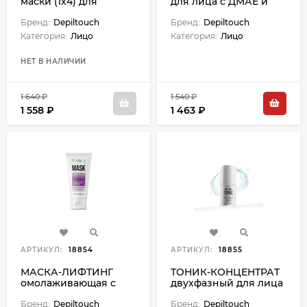
маски (1х4) для
для лица с ДМАЕ и
интенсивных SPA-
гиалуроновой
процедур
Бренд:
Depiltouch
кислотой - 50 мл
Бренд:
Depiltouch
Категория:
Лицо
Категория:
Лицо
НЕТ В НАЛИЧИИ
1 640 ₽
1 540 ₽
1 558 ₽
1 463 ₽
АРТИКУЛ:
18854
АРТИКУЛ:
18855
МАСКА-ЛИФТИНГ
ТОНИК-КОНЦЕНТРАТ
омолаживающая с
двухфазный для лица
пептидами-
с противовосп
биомиметиками - 50
Бренд:
Depiltouch
эффектом - 100 мл
Бренд:
Depiltouch