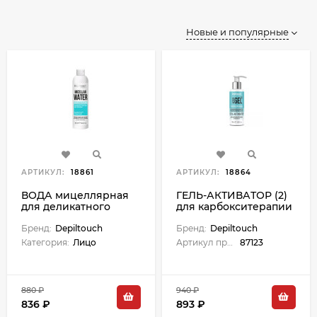
Новые и популярные
АРТИКУЛ:
18861
АРТИКУЛ:
18864
ВОДА мицеллярная
ГЕЛЬ-АКТИВАТОР (2)
для деликатного
для карбокситерапии
снятия макияжа - 300
универсальный - 100
мл
Бренд:
Depiltouch
мл
Бренд:
Depiltouch
Категория:
Лицо
Артикул производителя:
87123
880 ₽
940 ₽
836 ₽
893 ₽