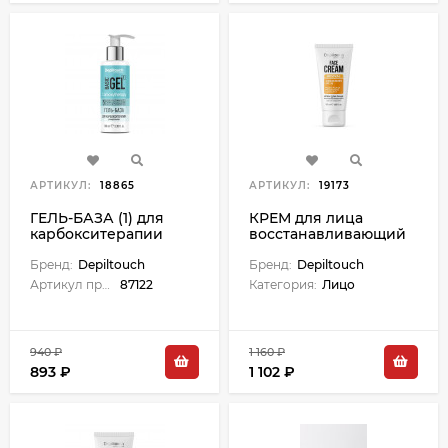
АРТИКУЛ:
18865
АРТИКУЛ:
19173
ГЕЛЬ-БАЗА (1) для
КРЕМ для лица
карбокситерапии
восстанавливающий
универсальная - 100
для всех типов кожи -
мл
Бренд:
Depiltouch
50 мл
Бренд:
Depiltouch
Артикул производителя:
87122
Категория:
Лицо
940 ₽
1 160 ₽
893 ₽
1 102 ₽