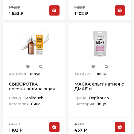
1 740 ₽
1 160 ₽
1 653 ₽
1 102 ₽
АРТИКУЛ:
18858
АРТИКУЛ:
18859
СЫВОРОТКА
МАСКА альгинатная с
восстанавливающая
ДМАЕ и
для лица с
омолаживающим
церамидами
Бренд:
Depiltouch
комплексом FILMEXEL
Бренд:
Depiltouch
витамином С и
- 30 г
Категория:
Лицо
Категория:
Лицо
феруловой кислотой -
50 мл
1 160 ₽
460 ₽
1 102 ₽
437 ₽