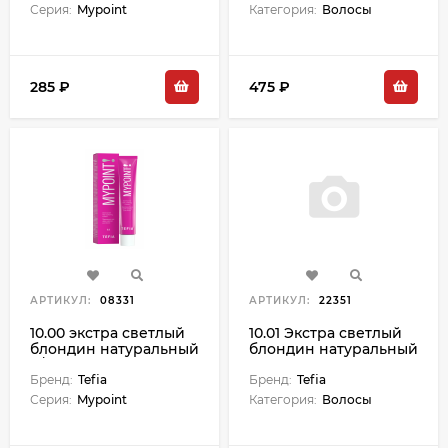
- 60 мл
Серия:
Mypoint
Категория:
Волосы
285 ₽
475 ₽
АРТИКУЛ:
08331
АРТИКУЛ:
22351
10.00 экстра светлый
10.01 Экстра светлый
блондин натуральный
блондин натуральный
д/седых волос крем-
пепельный Ambient -
краска д/волос 60 мл
Бренд:
Tefia
60 мл
Бренд:
Tefia
Серия:
Mypoint
Категория:
Волосы