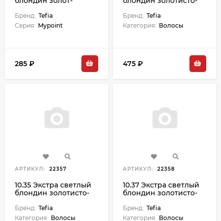
блондин золот-
блондин золотисто-
пепельный крем-
пепельный для седых
краска д/волос 60 мл
Бренд:
Tefia
волос Ambient - 60 мл
Бренд:
Tefia
Серия:
Mypoint
Категория:
Волосы
285 ₽
475 ₽
АРТИКУЛ:
22357
АРТИКУЛ:
22358
10.35 Экстра светлый
10.37 Экстра светлый
блондин золотисто-
блондин золотисто-
красный Ambient - 60
фиолетовый Ambient
мл
Бренд:
Tefia
- 60 мл
Бренд:
Tefia
Категория:
Волосы
Категория:
Волосы