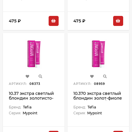
475 ₽
475 ₽
АРТИКУЛ:
08373
АРТИКУЛ:
08959
10.37 экстра светлый
10.370 экстра светлый
блондин золотисто-
блондин золот-фиоле
фиолетовый крем-
крем-краска д/волос
краска д/волос 60 мл
Бренд:
Tefia
60 мл
Бренд:
Tefia
Серия:
Mypoint
Серия:
Mypoint