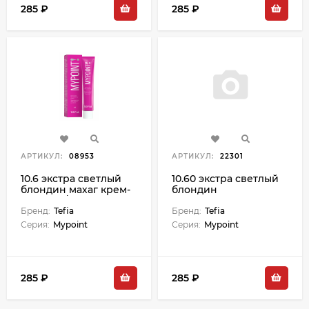
285 ₽
285 ₽
АРТИКУЛ:
08953
АРТИКУЛ:
22301
10.6 экстра светлый
10.60 экстра светлый
блондин махаг крем-
блондин
краска д/волос 60 мл
махагоновый для
Бренд:
Tefia
седых волос 60 мл
Бренд:
Tefia
Серия:
Mypoint
Серия:
Mypoint
285 ₽
285 ₽