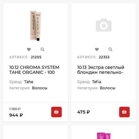
АРТИКУЛ:
21205
АРТИКУЛ:
22353
10.12 CHROMA SYSTEM
10.13 Экстра светлый
TAHE ORGANIC - 100
блондин пепельно-
мл
золотистый Ambient -
Бренд:
Tahe
60 мл
Бренд:
Tefia
Категория:
Волосы
Категория:
Волосы
1 180 ₽
475 ₽
944 ₽