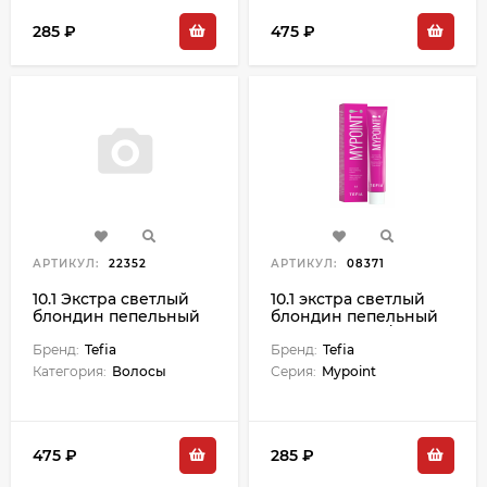
285 ₽
475 ₽
АРТИКУЛ:
22352
АРТИКУЛ:
08371
10.1 Экстра светлый
10.1 экстра светлый
блондин пепельный
блондин пепельный
Ambient - 60 мл
крем-краска д/волос
Бренд:
Tefia
60 мл
Бренд:
Tefia
Категория:
Волосы
Серия:
Mypoint
475 ₽
285 ₽