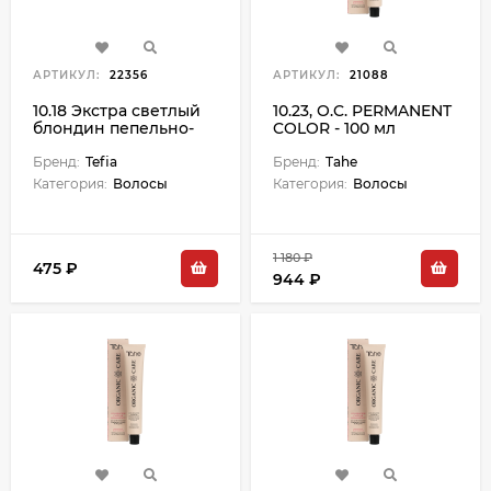
АРТИКУЛ:
22356
АРТИКУЛ:
21088
10.18 Экстра светлый
10.23, O.C. PERMANENT
блондин пепельно-
COLOR - 100 мл
коричневый Ambient
- 60 мл
Бренд:
Tefia
Бренд:
Tahe
Категория:
Волосы
Категория:
Волосы
1 180 ₽
475 ₽
944 ₽