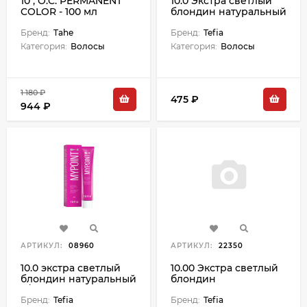
10 , O.C. PERMANENT
10.0 Экстра светлый
COLOR - 100 мл
блондин натуральный
Ambient - 60 мл
Бренд:
Tahe
Бренд:
Tefia
Категория:
Волосы
Категория:
Волосы
1 180 ₽
475 ₽
944 ₽
АРТИКУЛ:
08960
АРТИКУЛ:
22350
10.0 экстра светлый
10.00 Экстра светлый
блондин натуральный
блондин
д/седых волос крем-
интенсивный
краска д/волос 60 мл
Бренд:
Tefia
натуральный Ambient
Бренд:
Tefia