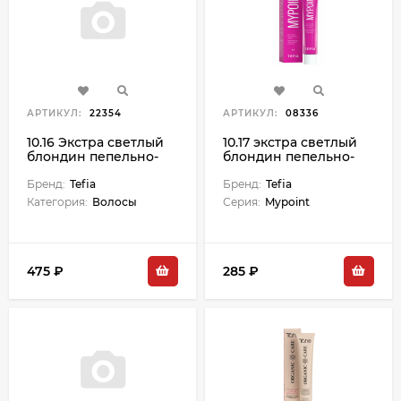
АРТИКУЛ:
22354
АРТИКУЛ:
08336
10.16 Экстра светлый
10.17 экстра светлый
блондин пепельно-
блондин пепельно-
махагоновый Ambient
фиолетовый крем-
- 60 мл
Бренд:
Tefia
краска д/волос 60 мл
Бренд:
Tefia
Категория:
Волосы
Серия:
Mypoint
475 ₽
285 ₽