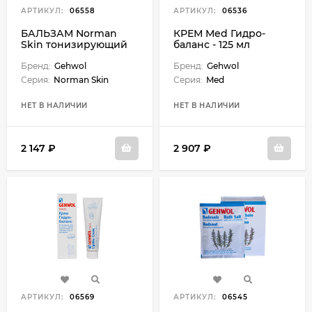
АРТИКУЛ:
06558
АРТИКУЛ:
06536
БАЛЬЗАМ Norman
КРЕМ Med Гидро-
Skin тонизирующий
баланс - 125 мл
для нормальной кожи
Жожоба - 125 мл
Бренд:
Gehwol
Бренд:
Gehwol
Серия:
Norman Skin
Серия:
Med
НЕТ В НАЛИЧИИ
НЕТ В НАЛИЧИИ
2 147 ₽
2 907 ₽
АРТИКУЛ:
06569
АРТИКУЛ:
06545