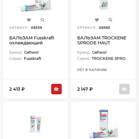
АРТИКУЛ:
06559
АРТИКУЛ:
06560
БАЛЬЗАМ Fusskraft
БАЛЬЗАМ TROCKENE
охлаждающий
SPRODE HAUT
мятный - 125 мл
тонизирующий для
Бренд:
Gehwol
сухой кожи Авокадо -
Бренд:
Gehwol
125 мл
Серия:
Fusskraft
Серия:
TROCKENE SPRODE HAUT
НЕТ В НАЛИЧИИ
2 413 ₽
2 147 ₽