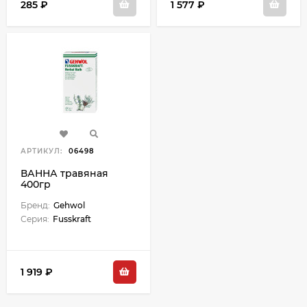
285 ₽
1 577 ₽
АРТИКУЛ:
06498
ВАННА травяная
400гр
Бренд:
Gehwol
Серия:
Fusskraft
1 919 ₽