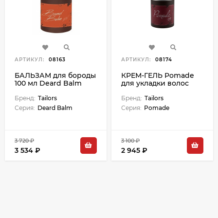
АРТИКУЛ:
08163
АРТИКУЛ:
08174
БАЛЬЗАМ для бороды
КРЕМ-ГЕЛЬ Pomade
100 мл Deard Balm
для укладки волос
средней фиксации
Бренд:
Tailors
Pomade - 100 мл
Бренд:
Tailors
Серия:
Deard Balm
Серия:
Pomade
3 720 ₽
3 100 ₽
3 534 ₽
2 945 ₽