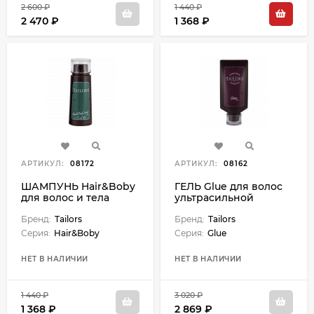
2 600 ₽
1 440 ₽
2 470 ₽
1 368 ₽
АРТИКУЛ:
08172
АРТИКУЛ:
08162
ШАМПУНЬ Hair&Boby
ГЕЛЬ Glue для волос
для волос и тела
ультрасильной
Hair&Body Wash - 75
фиксации Glue - 100
мл
Бренд:
Tailors
мл
Бренд:
Tailors
Серия:
Hair&Boby
Серия:
Glue
НЕТ В НАЛИЧИИ
НЕТ В НАЛИЧИИ
1 440 ₽
3 020 ₽
1 368 ₽
2 869 ₽