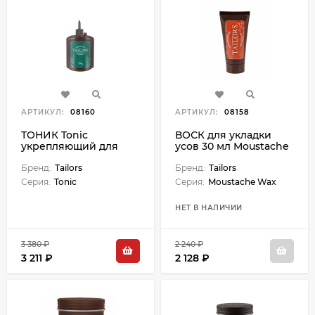
АРТИКУЛ:
08160
АРТИКУЛ:
08158
ТОНИК Tonic
ВОСК для укладки
укрепляющий для
усов 30 мл Moustache
ухода за кожей
Wax
головы Tonic - 250 мл
Бренд:
Tailors
Бренд:
Tailors
Серия:
Tonic
Серия:
Moustache Wax
НЕТ В НАЛИЧИИ
3 380 ₽
2 240 ₽
3 211 ₽
2 128 ₽