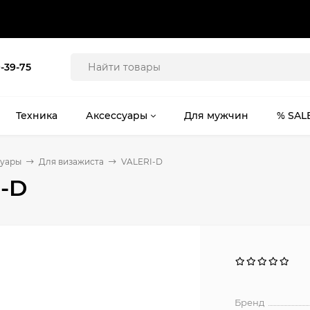
9-39-75
Техника
Аксессуары
Для мужчин
% SAL
суары
Для визажиста
VALERI-D
-D
Бренд