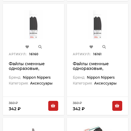
АРТИКУЛ:
16160
АРТИКУЛ:
16161
Файлы сменные
Файлы сменные
одноразовые,
одноразовые,
абразив 100, карбид-
абразив 180, карбид-
кремния, 15 шт.,
Бренд:
Nippon Nippers
кремния, 15 шт.,
Бренд:
Nippon Nippers
полуовал. Размер
полуовал. Размер
Категория:
Аксессуары
Категория:
Аксессуары
162x25 мм.
162x25 мм.
360 ₽
360 ₽
342 ₽
342 ₽