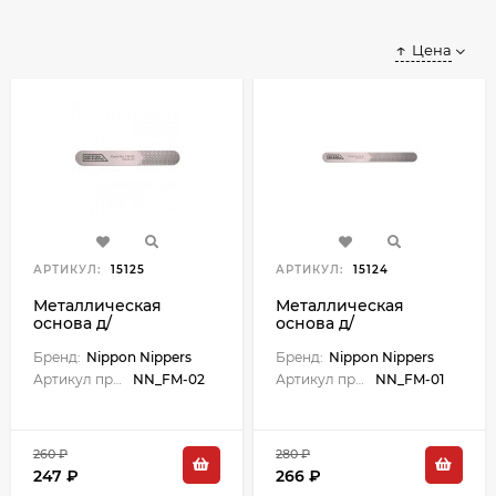
Цена
АРТИКУЛ:
15125
АРТИКУЛ:
15124
Металлическая
Металлическая
основа д/
основа д/
одноразовых файлов
одноразовых файлов
(пилок д/ногтей),
Бренд:
Nippon Nippers
(пилок д/ногтей),
Бренд:
Nippon Nippers
130*18 мм, толщина 1
180*18 мм, толщина 1
Артикул производителя:
NN_FM-02
Артикул производителя:
NN_FM-01
мм.
мм.
260 ₽
280 ₽
247 ₽
266 ₽