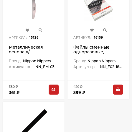
АРТИКУЛ:
15126
АРТИКУЛ:
16159
Металлическая
Файлы сменные
основа д/
одноразовые,
одноразовых файлов
абразив 180, карбид-
(пилок д/ногтей),
Бренд:
Nippon Nippers
кремния, 50 шт.
Бренд:
Nippon Nippers
полуовал. Размер
Размер 110х18 мм.
Артикул производителя:
NN_FM-03
Артикул производителя:
NN_F02-180-A
162x25 мм.
380 ₽
420 ₽
361 ₽
399 ₽