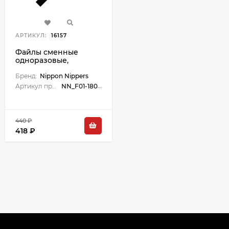
АРТИКУЛ:
16157
Файлы сменные
одноразовые,
абразив 180, карбид-
кремния, 30 шт.
Бренд:
Nippon Nippers
Размер 160х18 мм.
Артикул производителя:
NN_F01-180-A_(30)
440 ₽
418 ₽