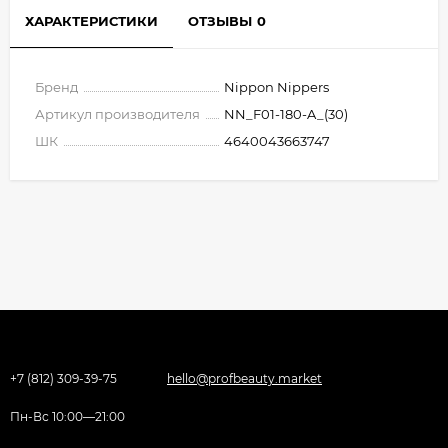
ХАРАКТЕРИСТИКИ
ОТЗЫВЫ
0
Бренд
Nippon Nippers
Артикул производителя
NN_F01-180-A_(30)
ШК
4640043663747
+7 (812) 309-39-75
hello@profbeauty.market
Пн-Вс 10:00—21:00