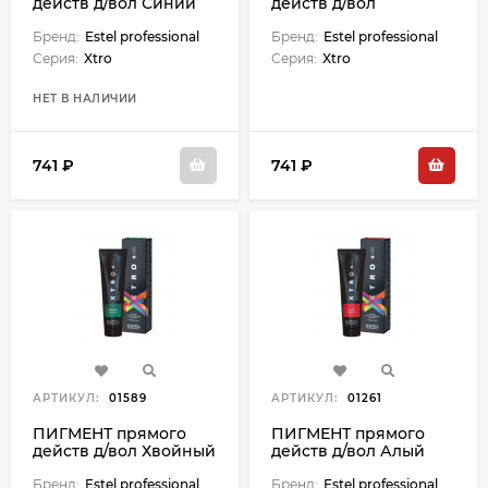
действ д/вол Синий
действ д/вол
(100 мл)
Металлик (100 мл)
Бренд:
Estel professional
Бренд:
Estel professional
Серия:
Xtro
Серия:
Xtro
НЕТ В НАЛИЧИИ
741 ₽
741 ₽
АРТИКУЛ:
01589
АРТИКУЛ:
01261
ПИГМЕНТ прямого
ПИГМЕНТ прямого
действ д/вол Хвойный
действ д/вол Алый
(100 мл)
(100 мл)
Бренд:
Estel professional
Бренд:
Estel professional