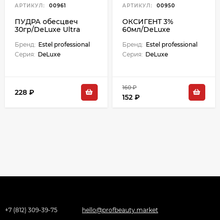
АРТИКУЛ:
00961
АРТИКУЛ:
00950
ПУДРА обесцвеч
ОКСИГЕНТ 3%
30гр/DeLuxe Ultra
60мл/DeLuxe
Blond М
Бренд:
Estel professional
Бренд:
Estel professional
Серия:
DeLuxe
Серия:
DeLuxe
160 ₽
228 ₽
152 ₽
+7 (812) 309-39-75
hello@profbeauty.market