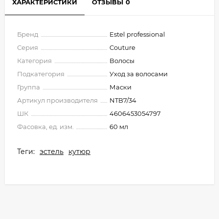
ХАРАКТЕРИСТИКИ
ОТЗЫВЫ
0
Бренд
Estel professional
Серия
Couture
Категория
Волосы
Подкатегория
Уход за волосами
Группа
Маски
Артикул производителя
NTB7/34
ШК
4606453054797
Фасовка, ед. изм.
60 мл
Теги:
эстель
кутюр