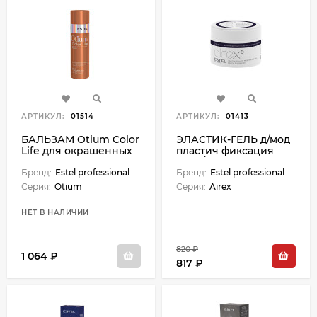
АРТИКУЛ:
01514
АРТИКУЛ:
01413
БАЛЬЗАМ Otium Color
ЭЛАСТИК-ГЕЛЬ д/мод
Life для окрашенных
пластич фиксация
волос - 200 мл
75мл/Airex
Бренд:
Estel professional
Бренд:
Estel professional
Серия:
Otium
Серия:
Airex
НЕТ В НАЛИЧИИ
820 ₽
1 064 ₽
817 ₽