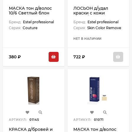
МАСКА тон д/волос
ЛОСЬОН д/удал
10/6 Светлый блон
краски с кожи
фиолет 60 мл
200мл/Remover
Бренд:
Estel professional
Бренд:
Estel professional
Серия:
Couture
Серия:
Skin Color Remove
НЕТ В НАЛИЧИИ
380 ₽
722 ₽
АРТИКУЛ:
01145
АРТИКУЛ:
01071
КРАСКА д/бровей и
МАСКА тон д/волос