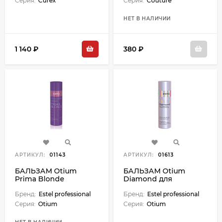
Серия:
Curex
Серия:
Couture
НЕТ В НАЛИЧИИ
1 140 ₽
380 ₽
АРТИКУЛ:
01143
АРТИКУЛ:
01613
БАЛЬЗАМ Otium
БАЛЬЗАМ Otium
Prima Blonde
Diamond для
серебристый для
гладкости и блеска -
холодных оттенков
Бренд:
Estel professional
200 мл
Бренд:
Estel professional
блонд - 200 мл
Серия:
Otium
Серия:
Otium