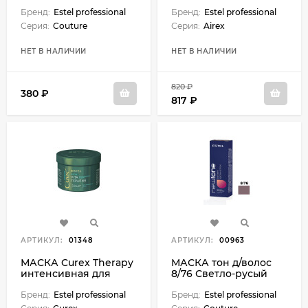
фиолетовый 60 мл
Stretch
Бренд:
Estel professional
Бренд:
Estel professional
Серия:
Couture
Серия:
Airex
НЕТ В НАЛИЧИИ
НЕТ В НАЛИЧИИ
820 ₽
380 ₽
817 ₽
АРТИКУЛ:
01348
АРТИКУЛ:
00963
МАСКА Curex Therapy
МАСКА тон д/волос
интенсивная для
8/76 Светло-русый
поврежденных волос
корич-фиолетовый 60
- 500 мл
Бренд:
Estel professional
мл
Бренд:
Estel professional