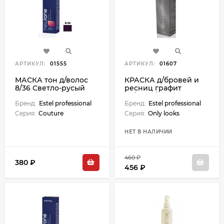
АРТИКУЛ:
01555
АРТИКУЛ:
01607
МАСКА тон д/волос
КРАСКА д/бровей и
8/36 Светло-русый
ресниц графит
золотисто-
50/30мл/Only
фиолетовый 60 мл
Бренд:
Estel professional
Бренд:
Estel professional
Серия:
Couture
Серия:
Only looks
НЕТ В НАЛИЧИИ
460 ₽
380 ₽
456 ₽