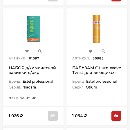
АРТИКУЛ:
01097
АРТИКУЛ:
00988
НАБОР д/химической
БАЛЬЗАМ Otium Wave
завивки д/окр
Twist для вьющихся
вол/Niagara
волос - 200 мл
Бренд:
Estel professional
Бренд:
Estel professional
Серия:
Niagara
Серия:
Otium
НЕТ В НАЛИЧИИ
1 026 ₽
1 064 ₽