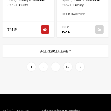
Бренд:
Estel professional
Бренд:
Estel professional
Серия:
Curex
Серия:
Luxury
НЕТ В НАЛИЧИИ
160 ₽
741 ₽
152 ₽
ЗАГРУЗИТЬ ЕЩЕ
1
2
...
14
+7 (812) 309-39-75
hello@profbeauty.market