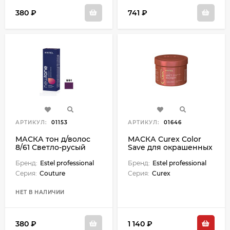
380 ₽
741 ₽
АРТИКУЛ:
01153
АРТИКУЛ:
01646
МАСКА тон д/волос
МАСКА Curex Color
8/61 Светло-русый
Save для окрашенных
фиолет-пепельный 60
волос - 500 мл
мл
Бренд:
Estel professional
Бренд:
Estel professional
Серия:
Couture
Серия:
Curex
НЕТ В НАЛИЧИИ
380 ₽
1 140 ₽