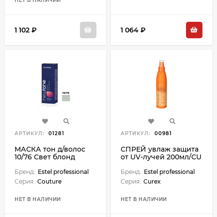
НЕТ В НАЛИЧИИ
1 102 ₽
1 064 ₽
АРТИКУЛ:
01281
АРТИКУЛ:
00981
МАСКА тон д/волос
СПРЕЙ увлаж защита
10/76 Свет блонд
от UV-лучей 200мл/CU
корич-фиолетовый 60
Sun
мл
Бренд:
Estel professional
Бренд:
Estel professional
Серия:
Couture
Серия:
Curex
НЕТ В НАЛИЧИИ
НЕТ В НАЛИЧИИ