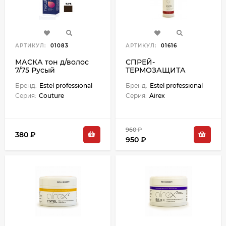
АРТИКУЛ:
01083
АРТИКУЛ:
01616
МАСКА тон д/волос
СПРЕЙ-
7/75 Русый
ТЕРМОЗАЩИТА
коричнево-красный
легкой фикс
60 мл
Бренд:
Estel professional
200мл/Airex
Бренд:
Estel professional
Серия:
Couture
Серия:
Airex
960 ₽
380 ₽
950 ₽