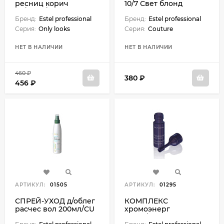
ресниц корич
10/7 Свет блонд
50/30мл/Only
коричневый 60 мл
Бренд:
Estel professional
Бренд:
Estel professional
Серия:
Only looks
Серия:
Couture
НЕТ В НАЛИЧИИ
НЕТ В НАЛИЧИИ
460 ₽
380 ₽
456 ₽
АРТИКУЛ:
01505
АРТИКУЛ:
01295
СПРЕЙ-УХОД д/облег
КОМПЛЕКС
расчес вол 200мл/CU
хромоэнерг
Therapy
1х5мл/Luxury