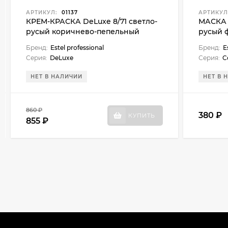
АРТИКУЛ:
01137
АРТИКУЛ
КРЕМ-КРАСКА DeLuxe 8/71 светло-
МАСКА т
русый коричнево-пепельный
русый 
Бренд:
Estel professional
Бренд:
E
Серия:
DeLuxe
Серия:
C
НЕТ В НАЛИЧИИ
НЕТ В 
860 ₽
380 ₽
КУПИТЬ
855 ₽