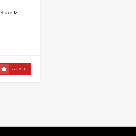
АРТИКУЛ:
01356
eLuxe М
КРЕМ-КРАСКА 8/61 60мл/Essex
Princess
Бренд:
Estel professional
Серия:
Essex princess
В НАЛИЧИИ: 3 ШТ.
380 ₽
КУПИТЬ
КУПИТЬ