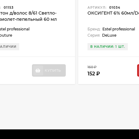
:
01153
АРТИКУЛ:
01034
он д/волос 8/61 Светло-
ОКСИГЕНТ 6% 60мл/D
фиолет-пепельный 60 мл
stel professional
Бренд:
Estel professional
outure
Серия:
DeLuxe
НАЛИЧИИ
В НАЛИЧИИ: 1 ШТ.
160 ₽
КУПИТЬ
152 ₽