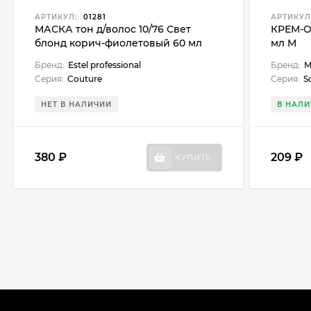
АРТИКУЛ:
01281
АРТИКУЛ
МАСКА тон д/волос 10/76 Свет
КРЕМ-О
блонд корич-фиолетовый 60 мл
мл М
Бренд:
Estel professional
Бренд:
M
Серия:
Couture
Серия:
S
НЕТ В НАЛИЧИИ
В НАЛИ
380 ₽
209 ₽
КУПИТЬ