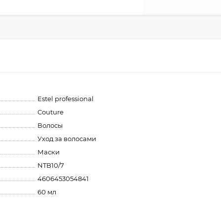
Estel professional
Couture
Волосы
Уход за волосами
Маски
NTB10/7
4606453054841
60 мл