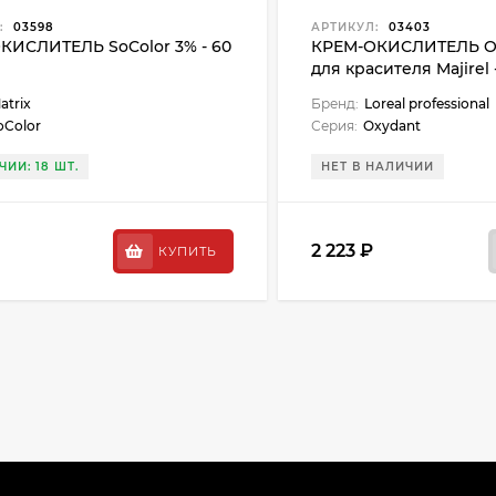
:
03598
АРТИКУЛ:
03403
КИСЛИТЕЛЬ SoColor 3% - 60
КРЕМ-ОКИСЛИТЕЛЬ O
для красителя Majirel 
atrix
Бренд:
Loreal professional
oColor
Серия:
Oxydant
ЧИИ: 18 ШТ.
НЕТ В НАЛИЧИИ
2 223 ₽
КУПИТЬ