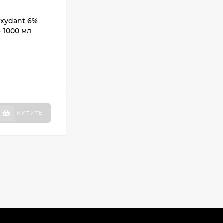
АРТИКУЛ:
08481
xydant 6%
ШАМПУНЬ Extreme Blond для
- 1000 мл
экстремально поврежденных
осветленных волос - 300 мл
Бренд:
Bouticle
Серия:
Extreme Blond
В НАЛИЧИИ: 1 ШТ.
1 311 ₽
КУПИТЬ
КУПИТЬ