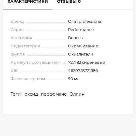
ХАРАКТЕРИСТИКИ
ОТЗЫВЫ
0
Бренд
Ollin professional
Серия
Performance
Категория
Волосы
Подкатегория
Окрашивание
Группа
Окислители
Артикул производителя
727182 сиреневый
ШК
4620753721586
Фасовка, ед. изм.
90 мл
Теги:
оксид
перфоманс
Оллин