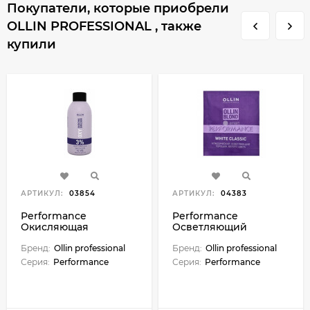
Покупатели, которые приобрели
OLLIN PROFESSIONAL , также
купили
АРТИКУЛ:
03854
АРТИКУЛ:
04383
Performance
Performance
Окисляющая
Осветляющий
эмульсия 3% 10vol.
порошок классич.
90мл сиреневый
Бренд:
Ollin professional
белого цвета 30г М
Бренд:
Ollin professional
Серия:
Performance
Серия:
Performance