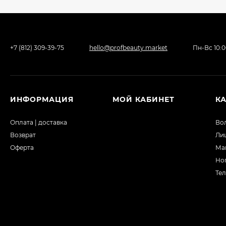
+7 (812) 309-39-75
hello@profbeauty.market
Пн-Вс 10:
ИНФОРМАЦИЯ
МОЙ КАБИНЕТ
К
Оплата | доставка
Во
Возврат
Ли
Оферта
Ма
Но
Те