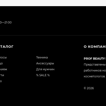
00—21:00
АТАЛОГ
О КОМПА
лосы
Техника
PROF BEAUTY
цо
Аксессуары
Представлены 
кияж
Для мужчин
работников но
гти
% SALE %
косметологов.
ло
© 2026