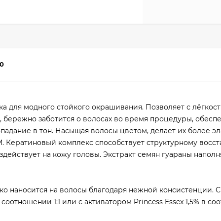
0
ка для модного стойкого окрашивания. Позволяет с лёгкос
, бережно заботится о волосах во время процедуры, обесп
падание в тон. Насыщая волосы цветом, делает их более э
EM. Кератиновый комплекс способствует структурному восс
здействует на кожу головы. Экстракт семян гуараны наполн
легко наносится на волосы благодаря нежной консистенции.
 в соотношении 1:1 или с активатором Princess Essex 1,5% в с