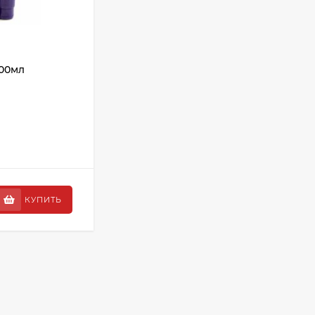
АРТИКУЛ:
01295
00мл
КОМПЛЕКС хромоэнерг
1х5мл/Luxury
Бренд:
Estel professional
Серия:
Luxury
НЕТ В НАЛИЧИИ
160 ₽
КУПИТЬ
КУПИТЬ
152 ₽