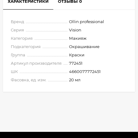
ХАРАКТЕРИСТИКИ
ОТЗЫВЫ
0
Бренд
Ollin professional
Серия
Vision
Категория
Макияж
Подкатегория
Окрашивание
Группа
Краски
Артикул производителя
772451
ШК
4660077772451
Фасовка, ед. изм.
20 мл