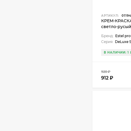
АРТИКУЛ:
0119
КРЕМ-КРАСКА 
светло-русый
пепельный
Бренд:
Estel pro
Серия:
DeLuxe S
В НАЛИЧИИ: 1 
920 ₽
912 ₽