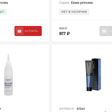
incess
Серия:
Essex princess
ШТ.
НЕТ В НАЛИЧИИ
820 ₽
КУПИТЬ
К
817 ₽
0
АРТИКУЛ:
01341