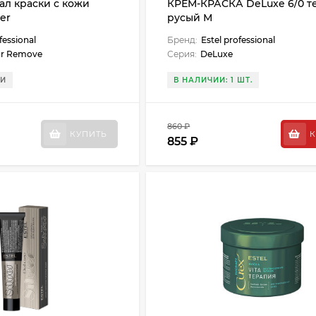
л краски с кожи
КРЕМ-КРАСКА DeLuxe 6/0 т
er
русый М
fessional
Бренд:
Estel professional
or Remove
Серия:
DeLuxe
ИИ
В НАЛИЧИИ: 1 ШТ.
860 ₽
КУПИТЬ
К
855 ₽