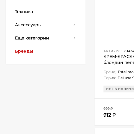
Техника
Аксессуары
Еще категории
Бренды
АРТИКУЛ:
0146
КРЕМ-КРАСКА 
блондин пеп
Бренд:
Estel pro
Серия:
DeLuxe S
НЕТ В НАЛИЧ
920 ₽
912 ₽