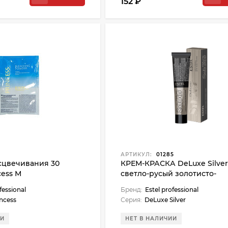
152 ₽
1
АРТИКУЛ:
01285
сцвечивания 30
КРЕМ-КРАСКА DeLuxe Silver
cess М
светло-русый золотисто-
коричневый
fessional
Бренд:
Estel professional
incess
Серия:
DeLuxe Silver
ИИ
НЕТ В НАЛИЧИИ