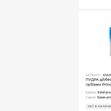
АРТИКУЛ:
0102
ПУДРА д/обе
гр/Essex Prin
Бренд:
Estel pro
Серия:
Essex pr
НЕТ В НАЛИЧ