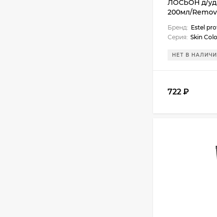
ЛОСЬОН д/уда
200мл/Remov
Бренд:
Estel pro
Серия:
Skin Col
НЕТ В НАЛИЧ
722 ₽