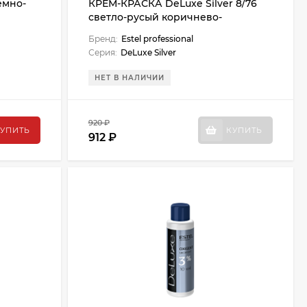
емно-
КРЕМ-КРАСКА DeLuxe Silver 8/76
светло-русый коричнево-
фиолетовый
Бренд:
Estel professional
Серия:
DeLuxe Silver
НЕТ В НАЛИЧИИ
920 ₽
УПИТЬ
КУПИТЬ
912 ₽