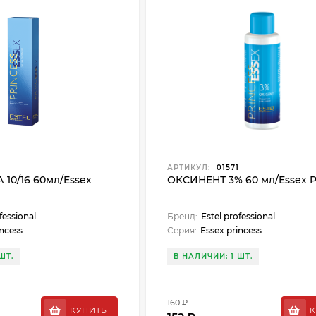
7
АРТИКУЛ:
01571
10/16 60мл/Essex
ОКСИНЕНТ 3% 60 мл/Essex P
fessional
Бренд:
Estel professional
incess
Серия:
Essex princess
ШТ.
В НАЛИЧИИ: 1 ШТ.
160 ₽
КУПИТЬ
К