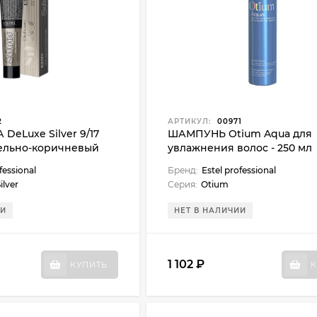
2
АРТИКУЛ:
00971
DeLuxe Silver 9/17
ШАМПУНЬ Otium Aqua для
ельно-коричневый
увлажнения волос - 250 мл
fessional
Бренд:
Estel professional
ilver
Серия:
Otium
ИИ
НЕТ В НАЛИЧИИ
1 102 ₽
КУПИТЬ
К