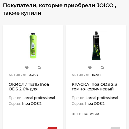
Покупатели, которые приобрели JOICO ,
также купили
АРТИКУЛ:
03197
АРТИКУЛ:
15286
ОКИСЛИТЕЛЬ Inoa
КРАСКА Inoa ODS 2 3
ODS 2 6% для
темно-коричневый
красителя Inoa - 1000
(2023)
мл М
Бренд:
Loreal professional
Бренд:
Loreal professional
Серия:
Inoa ODS 2
Серия:
Inoa ODS 2
НЕТ В НАЛИЧИИ