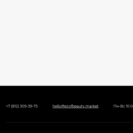
+7 (812) 309-39-75
hello@profbeauty.market
Пн-Вс 10: