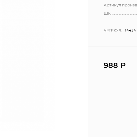
Артикул произ
ШК
АРТИКУЛ:
14454
988 ₽