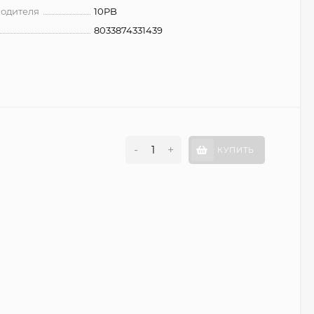
водителя
10PB
8033874331439
-
+
КУПИТЬ