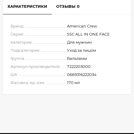
ХАРАКТЕРИСТИКИ
ОТЗЫВЫ
0
Бренд
American Crew
Серия
SSC ALL IN ONE FACE
Категория
Для мужчин
Подкатегория
Уход за лицом
Группа
Бальзамы
Артикул производителя
7222203000
ШК
0669316222034
Фасовка, ед. изм.
170 мл