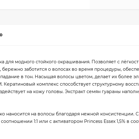
0
ка для модного стойкого окрашивания. Позволяет с лёгкос
, бережно заботится о волосах во время процедуры, обесп
падание в тон. Насыщая волосы цветом, делает их более э
EM. Кератиновый комплекс способствует структурному восс
здействует на кожу головы. Экстракт семян гуараны наполн
легко наносится на волосы благодаря нежной консистенции.
 в соотношении 1:1 или с активатором Princess Essex 1,5% в с