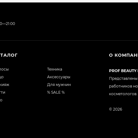
00—21:00
АТАЛОГ
О КОМПА
лосы
Техника
PROF BEAUTY
цо
Аксессуары
Представлены 
кияж
Для мужчин
работников но
гти
% SALE %
косметологов.
ло
© 2026