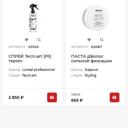
АРТИКУЛ:
03333
АРТИКУЛ:
02087
СПРЕЙ Tecni.art (Pli)
ПАСТА д/волос
термо-
сильной фиксации
моделирующий для
"Matt Gloss" 100 мл
объема - 190 мл М
Бренд:
Loreal professional
Бренд:
Kapous
Серия:
Tecni.art
Серия:
Styling
700 ₽
2 850 ₽
665 ₽