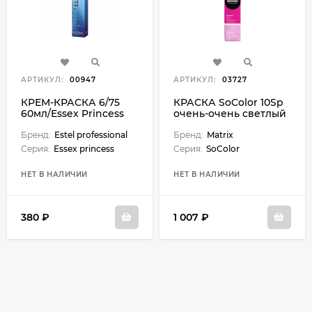
АРТИКУЛ:
00947
АРТИКУЛ:
03727
КРЕМ-КРАСКА 6/75
КРАСКА SoColor 10Sp
60мл/Essex Princess
очень-очень светлый
блондин
Бренд:
Estel professional
серебристый
Бренд:
Matrix
жемчужный
Серия:
Essex princess
Серия:
SoColor
НЕТ В НАЛИЧИИ
НЕТ В НАЛИЧИИ
380 ₽
1 007 ₽