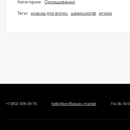
Категории:
Окрашивание
Теги:
краска для волос
шварцкопф
игора
+7 (812) 309-39-75
hello@profbeauty.market
Пн-Вс 10: