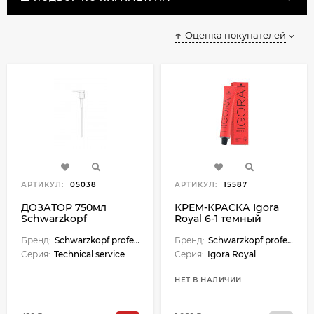
Оценка покупателей
АРТИКУЛ:
05038
АРТИКУЛ:
15587
ДОЗАТОР 750мл
КРЕМ-КРАСКА Igora
Schwarzkopf
Royal 6-1 темный
Schwarzkopf
русый сандре
professional Technical
Бренд:
Schwarzkopf professional
Бренд:
Schwarzkopf professional
service
Серия:
Technical service
Серия:
Igora Royal
НЕТ В НАЛИЧИИ