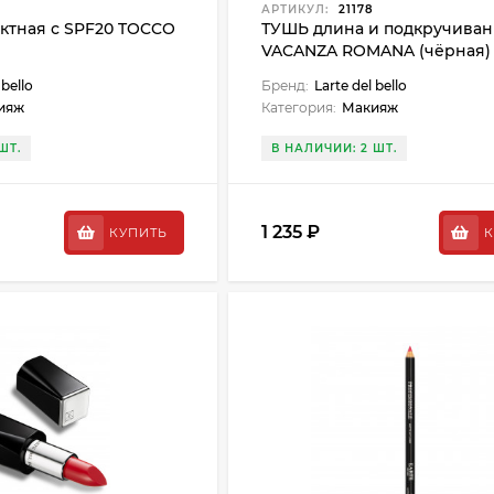
АРТИКУЛ:
21178
ктная с SPF20 TOCCO
ТУШЬ длина и подкручива
VACANZA ROMANA (чёрная)
 bello
Бренд:
Larte del bello
ияж
Категория:
Макияж
ШТ.
В НАЛИЧИИ: 2 ШТ.
1 235 ₽
КУПИТЬ
К