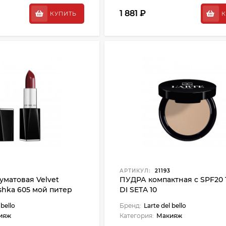
1 881 ₽
КУПИТЬ
К
АРТИКУЛ:
21193
матовая Velvet
ПУДРА компактная с SPF20
eshka 605 мой питер
DI SETA 10
 bello
Бренд:
Larte del bello
ияж
Категория:
Макияж