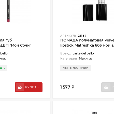
АРТИКУЛ:
21184
я губ
ПОМАДА полуматовая Velve
E 11 "Мой Сочи"
lipstick Matreshka 606 мой 
 bello
Бренд:
Larte del bello
ияж
Категория:
Макияж
ШТ.
НЕТ В НАЛИЧИИ
1 577 ₽
КУПИТЬ
К