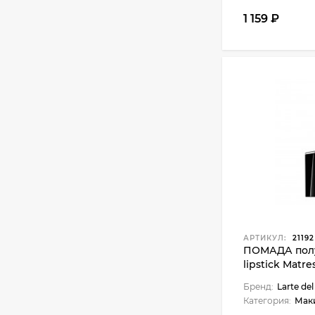
1 159 ₽
АРТИКУЛ:
21192
ПОМАДА полу
lipstick Matr
Бренд:
Larte del
Категория:
Мак