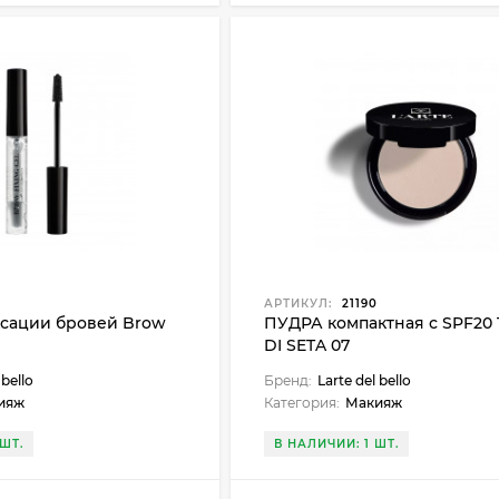
АРТИКУЛ:
21190
ксации бровей Brow
ПУДРА компактная с SPF20
DI SETA 07
 bello
Бренд:
Larte del bello
ияж
Категория:
Макияж
ШТ.
В НАЛИЧИИ: 1 ШТ.