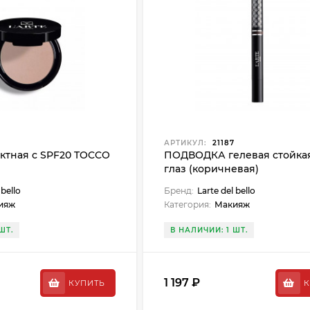
АРТИКУЛ:
21187
ктная с SPF20 TOCCO
ПОДВОДКА гелевая стойка
глаз (коричневая)
 bello
Бренд:
Larte del bello
ияж
Категория:
Макияж
ШТ.
В НАЛИЧИИ: 1 ШТ.
1 197 ₽
КУПИТЬ
К