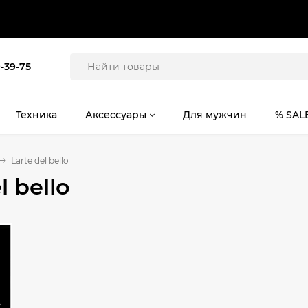
9-39-75
Техника
Аксессуары
Для мужчин
% SAL
Larte del bello
l bello