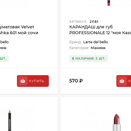
0
АРТИКУЛ:
21181
матовая Velvet
КАРАНДАШ для губ
eshka 601 мой сочи
PROFESSIONALE 12 "моя Каз
 bello
Бренд:
Larte del bello
ияж
Категория:
Макияж
ШТ.
В НАЛИЧИИ: 3 ШТ.
570 ₽
КУПИТЬ
К