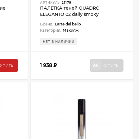
АРТИКУЛ:
21179
ние
ПАЛЕТКА теней QUADRO
ELEGANTO 02 daily smoky
(коричневый баклажан)
Бренд:
Larte del bello
Категория:
Макияж
НЕТ В НАЛИЧИИ
1 938 ₽
УПИТЬ
КУПИТЬ