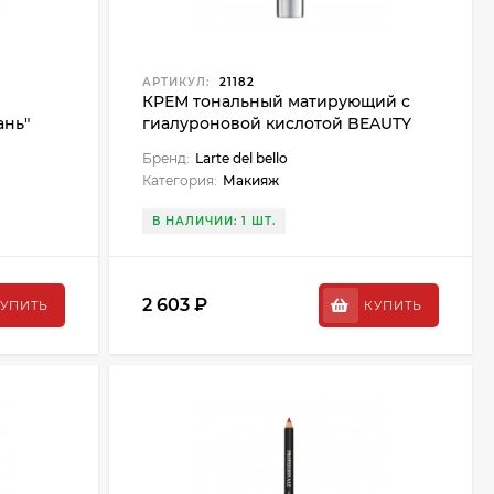
АРТИКУЛ:
21182
КРЕМ тональный матирующий с
ань"
гиалуроновой кислотой BEAUTY
DROPS 02 (бежевый)
Бренд:
Larte del bello
Категория:
Макияж
В НАЛИЧИИ: 1 ШТ.
2 603 ₽
УПИТЬ
КУПИТЬ