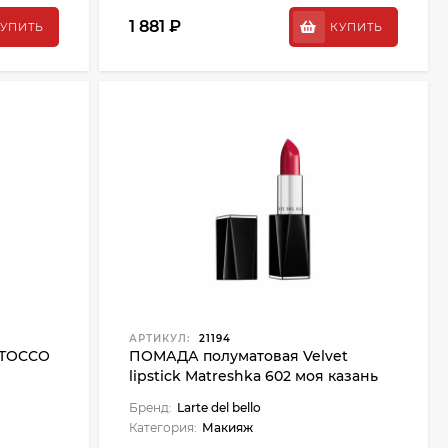
1 881 ₽
УПИТЬ
КУПИТЬ
АРТИКУЛ:
21194
 TOCCO
ПОМАДА полуматовая Velvet
lipstick Matreshka 602 моя казань
Бренд:
Larte del bello
Категория:
Макияж