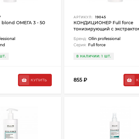
7
АРТИКУЛ:
19045
blond ОМЕГА 3 - 50
КОНДИЦИОНЕР Full force
тонизирующий с экстракто
пурпурного женьшеня - 40
fessional
Бренд:
Ollin professional
ond
Серия:
Full force
ШТ.
В НАЛИЧИИ: 1 ШТ.
855 ₽
КУПИТЬ
К