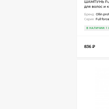
ШАМПУНЬ Ful
для волос и 
экстрактом б
Бренд:
Ollin pro
Серия:
Full forc
В НАЛИЧИИ: 1 
836 ₽