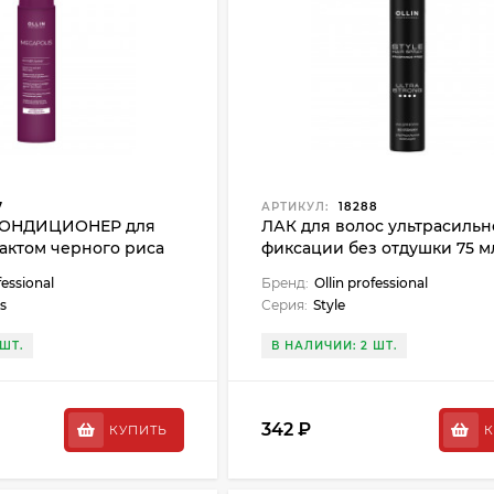
7
АРТИКУЛ:
18288
КОНДИЦИОНЕР для
ЛАК для волос ультрасиль
рактом черного риса
фиксации без отдушки 75 м
fessional
Бренд:
Ollin professional
s
Серия:
Style
ШТ.
В НАЛИЧИИ: 2 ШТ.
342 ₽
КУПИТЬ
К