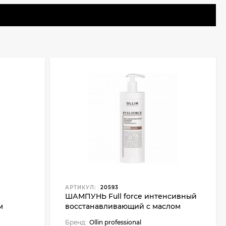
АРТИКУЛ:
20593
ШАМПУНЬ Full force интенсивный
м
восстанавливающий с маслом
0 мл
кокоса - 400 мл
Бренд:
Ollin professional