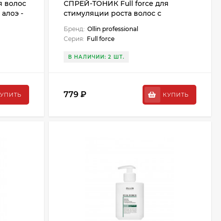
я волос
СПРЕЙ-ТОНИК Full force для
 алоэ -
стимуляции роста волос с
экстрактом женьшеня - 100 мл
Бренд:
Ollin professional
(2024)
Серия:
Full force
В НАЛИЧИИ: 2 ШТ.
779 ₽
УПИТЬ
КУПИТЬ