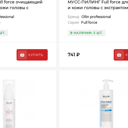
l force очищающий
МУСС-ПИЛИНГ Full force дл
кожи головы с
и кожи головы с экстрактом
амбука - 400 мл
150 мл New
fessional
Бренд:
Ollin professional
e
Серия:
Full force
ШТ.
В НАЛИЧИИ: 3 ШТ.
741 ₽
КУПИТЬ
К