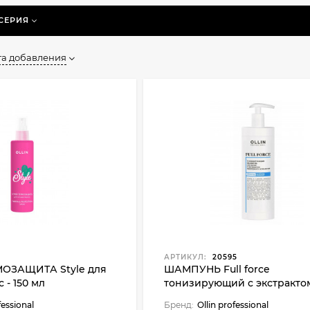
СЕРИЯ
та добавления
АРТИКУЛ:
20595
МОЗАЩИТА Style для
ШАМПУНЬ Full force
 - 150 мл
тонизирующий с экстракто
пурпурного женьшеня - 40
fessional
Бренд:
Ollin professional