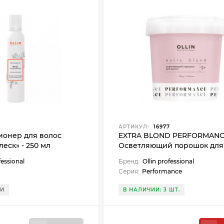
6
АРТИКУЛ:
16977
ионер для волос
EXTRA BLOND PERFORMANC
еск» - 250 мл
Осветляющий порошок для
750г
fessional
Бренд:
Ollin professional
Серия:
Performance
ИИ
В НАЛИЧИИ: 3 ШТ.