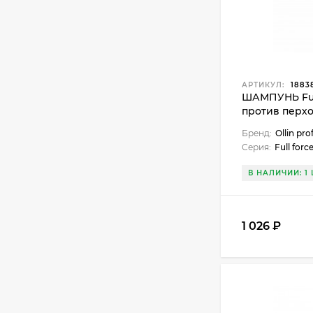
АРТИКУЛ:
1883
ШАМПУНЬ Ful
против перхо
400 мл
Бренд:
Ollin pro
Серия:
Full forc
В НАЛИЧИИ: 1 
1 026 ₽