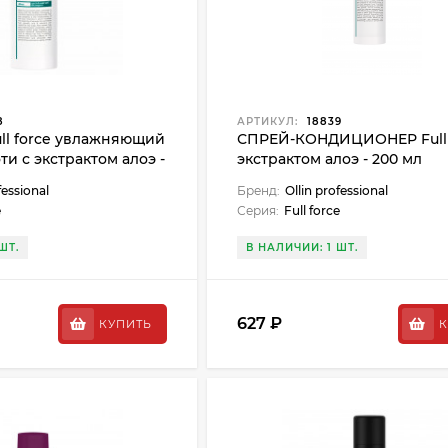
8
АРТИКУЛ:
18839
l force увлажняющий
СПРЕЙ-КОНДИЦИОНЕР Full f
ти с экстрактом алоэ -
экстрактом алоэ - 200 мл
fessional
Бренд:
Ollin professional
e
Серия:
Full force
ШТ.
В НАЛИЧИИ: 1 ШТ.
627 ₽
КУПИТЬ
К