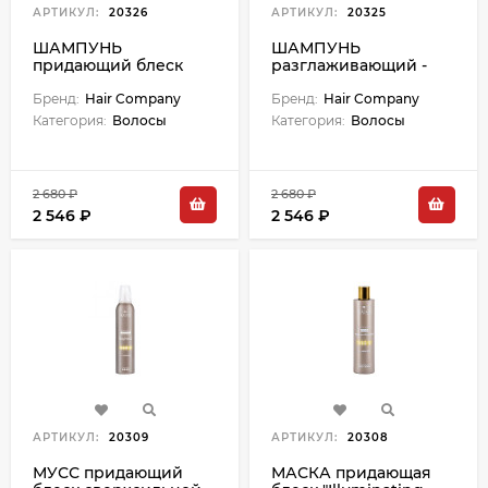
АРТИКУЛ:
20326
АРТИКУЛ:
20325
ШАМПУНЬ
ШАМПУНЬ
придающий блеск
разглаживающий -
"Illuminating
250 мл
Shampoo" - 250 мл
Бренд:
Hair Company
Бренд:
Hair Company
Категория:
Волосы
Категория:
Волосы
2 680 ₽
2 680 ₽
2 546 ₽
2 546 ₽
АРТИКУЛ:
20309
АРТИКУЛ:
20308
МУСС придающий
МАСКА придающая