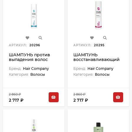
АРТИКУЛ:
20296
АРТИКУЛ:
20295
ШАМПУНЬ против
ШАМПУНЬ
выпадения волос
восстанавливающий
"LOSS CONTROL"
"HAIR REPAIR" DOUBLE
DOUBLE ACTION - 250
Бренд:
Hair Company
ACTION - 250 мл
Бренд:
Hair Company
мл
Категория:
Волосы
Категория:
Волосы
2 860 ₽
2 860 ₽
2 717 ₽
2 717 ₽