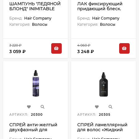
ШАМПУНЬ "ЛЕДЯНОЙ
ЛАК фиксирующий
БЛОНД" INIMITABLE
придающий блеск.
BLONDE - 250 мл
Средней фиксации
Бренд:
Hair Company
"Illuminating Medium
Бренд:
Hair Company
Spray" - 500 мл
Категория:
Волосы
Категория:
Волосы
3 220 ₽
4 060 ₽
3 059 ₽
3 248 ₽
АРТИКУЛ:
20300
АРТИКУЛ:
20305
СПРЕЙ анти-желтый
СПРЕЙ ламеллярный
двухфазный для
для волос «Жидкий
светлых оттенков
бриллиант»