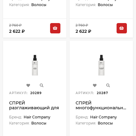
Категория:
Волосы
Категория:
Волосы
2 760 ₽
2 760 ₽
2 622 ₽
2 622 ₽
АРТИКУЛ:
20289
АРТИКУЛ:
20287
СПРЕЙ
СПРЕЙ
разглаживающий для
многофункциональный
волос CRONO AGE -
12 в 1 CRONO AGE - 150
150 мл
Бренд:
Hair Company
мл
Бренд:
Hair Company
Категория:
Волосы
Категория:
Волосы