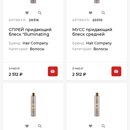
АРТИКУЛ:
20316
АРТИКУЛ:
20310
СПРЕЙ придающий
МУСС придающий
блеск "Illuminating
блеск средней
Shining Spray" - 250 мл
фиксации
Бренд:
Hair Company
"Illuminating Medium
Бренд:
Hair Company
Styling Foam" - 250 мл
Категория:
Волосы
Категория:
Волосы
3 140 ₽
3 140 ₽
2 512 ₽
2 512 ₽