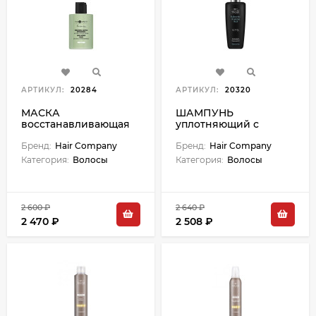
АРТИКУЛ:
20284
АРТИКУЛ:
20320
МАСКА
ШАМПУНЬ
восстанавливающая
уплотняющий с
для волос CRONO AGE
гиалуроновой
- 200 мл
Бренд:
Hair Company
кислотой для волос
Бренд:
Hair Company
(Шаг 1) - 250 мл
Категория:
Волосы
Категория:
Волосы
2 600 ₽
2 640 ₽
2 470 ₽
2 508 ₽