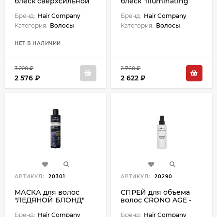
блеск сверхсильной
блеск "Illuminating
фиксации
Mask" - 200 мл
"Illuminating Extreme
Бренд:
Hair Company
Бренд:
Hair Company
Styling Foam" - 250 мл
Категория:
Волосы
Категория:
Волосы
НЕТ В НАЛИЧИИ
3 220 ₽
2 760 ₽
2 576 ₽
2 622 ₽
АРТИКУЛ:
20301
АРТИКУЛ:
20290
МАСКА для волос
СПРЕЙ для объема
"ЛЕДЯНОЙ БЛОНД"
волос CRONO AGE -
INIMITABLE BLONDE -
150 мл
200 мл
Бренд:
Hair Company
Бренд:
Hair Company