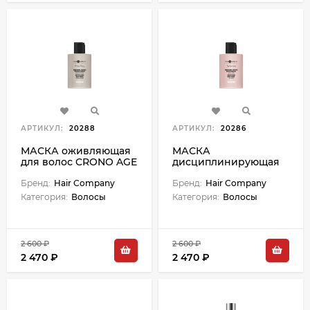
АРТИКУЛ:
20288
АРТИКУЛ:
20286
МАСКА оживляющая
МАСКА
для волос CRONO AGE
дисциплинирующая
- 200 мл
для волос CRONO AGE
Бренд:
Hair Company
- 200 мл
Бренд:
Hair Company
Категория:
Волосы
Категория:
Волосы
2 600 ₽
2 600 ₽
2 470 ₽
2 470 ₽