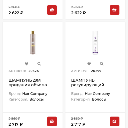
2 760 ₽
2 760 ₽
2 622 ₽
2 622 ₽
АРТИКУЛ:
20324
АРТИКУЛ:
20299
ШАМПУНЬ для
ШАМПУНЬ
придания объема
регулирующий
волосам "Volume
работу сальных желез
shampoo" - 250 мл
Бренд:
Hair Company
"SEBO BALANCE"
Бренд:
Hair Company
DOUBLE ACTION - 250
Категория:
Волосы
Категория:
Волосы
мл
2 860 ₽
2 860 ₽
2 717 ₽
2 717 ₽