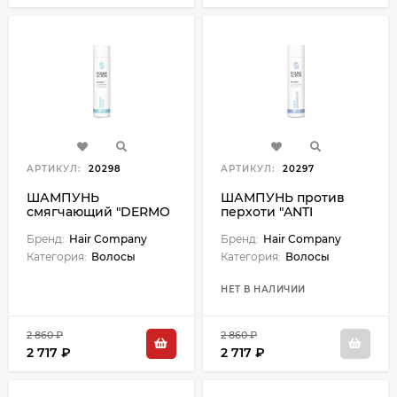
АРТИКУЛ:
20298
АРТИКУЛ:
20297
ШАМПУНЬ
ШАМПУНЬ против
смягчающий "DERMO
перхоти "ANTI
CALM" DOUBLE
DANDRUFF" DOUBLE
ACTION - 250 мл
Бренд:
Hair Company
ACTION - 250 мл
Бренд:
Hair Company
Категория:
Волосы
Категория:
Волосы
НЕТ В НАЛИЧИИ
2 860 ₽
2 860 ₽
2 717 ₽
2 717 ₽