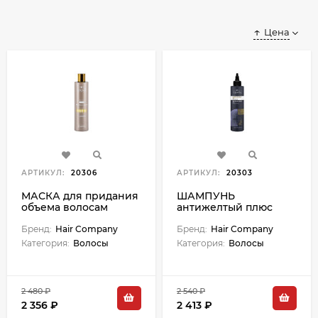
Цена
АРТИКУЛ:
20306
АРТИКУЛ:
20303
МАСКА для придания
ШАМПУНЬ
объема волосам
антижелтый плюс
"Volume mask" - 200
INIMITABLE BLONDE -
мл
Бренд:
Hair Company
250 мл
Бренд:
Hair Company
Категория:
Волосы
Категория:
Волосы
2 480 ₽
2 540 ₽
2 356 ₽
2 413 ₽