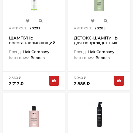
АРТИКУЛ:
20293
АРТИКУЛ:
20285
ШАМПУНЬ
ДЕТОКС-ШАМПУНЬ
восстанавливающий
для поврежденных
ДЕТОКС для волос
волос CRONO AGE -
DOUBLE ACTION - 250
Бренд:
Hair Company
300 мл
Бренд:
Hair Company
мл
Категория:
Волосы
Категория:
Волосы
2 860 ₽
3 040 ₽
2 717 ₽
2 888 ₽