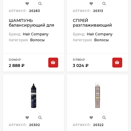
АРТИКУЛ:
20283
АРТИКУЛ:
20313
ШАМПУНЬ
СПРЕЙ
балансирующий для
разглаживающий
сухих волос CRONO
"Transforming Spray" -
AGE - 300 мл
Бренд:
Hair Company
300 мл
Бренд:
Hair Company
Категория:
Волосы
Категория:
Волосы
3 040 ₽
3 780 ₽
2 888 ₽
3 024 ₽
АРТИКУЛ:
20302
АРТИКУЛ:
20322